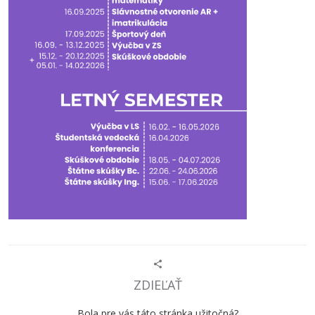
ZDIEĽAŤ
Bola pre vás táto stránka užitočná?