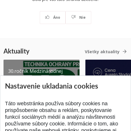
Áno
Nie
Aktuality
Všetky aktuality
30.ročník Medzinárodnej
vedeckej konferencie -
Nastavenie ukladania cookies
TECHNIKA OCHRANY
PROSTR...
Získajte Cenu Aure
Pridané 03.08.2026
Pridané 07.07.2026
Táto webstránka používa súbory cookies na
prispôsobenie obsahu a reklám, poskytovanie
funkcií sociálnych médií a analýzu návštevnosti
používame súbory cookie. Informácie o tom, ako
používate naše webové stránky, poskytujeme aj