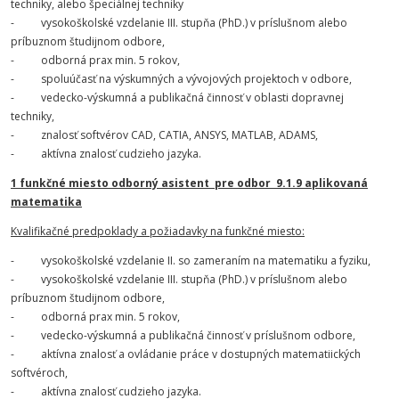
techniky, alebo špeciálnej techniky
- vysokoškolské vzdelanie III. stupňa (PhD.) v príslušnom alebo
príbuznom študijnom odbore,
- odborná prax min. 5 rokov,
- spoluúčasť na výskumných a vývojových projektoch v odbore,
- vedecko-výskumná a publikačná činnosť v oblasti dopravnej
techniky,
- znalosť softvérov CAD, CATIA, ANSYS, MATLAB, ADAMS,
- aktívna znalosť cudzieho jazyka.
1 funkčné miesto odborný asistent pre odbor 9.1.9 aplikovaná
matematika
Kvalifikačné predpoklady a požiadavky na funkčné miesto:
- vysokoškolské vzdelanie II. so zameraním na matematiku a fyziku,
- vysokoškolské vzdelanie III. stupňa (PhD.) v príslušnom alebo
príbuznom študijnom odbore,
- odborná prax min. 5 rokov,
- vedecko-výskumná a publikačná činnosť v príslušnom odbore,
- aktívna znalosť a ovládanie práce v dostupných matematiických
softvéroch,
- aktívna znalosť cudzieho jazyka.