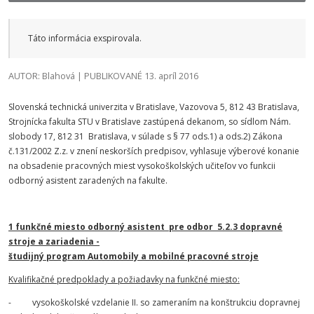
Táto informácia exspirovala.
AUTOR: Blahová | PUBLIKOVANÉ 13. apríl 2016
Slovenská technická univerzita v Bratislave, Vazovova 5, 812 43 Bratislava,
Strojnícka fakulta STU v Bratislave zastúpená dekanom, so sídlom Nám.
slobody 17, 812 31 Bratislava, v súlade s § 77 ods.1) a ods.2) Zákona
č.131/2002 Z.z. v znení neskorších predpisov, vyhlasuje výberové konanie
na obsadenie pracovných miest vysokoškolských učiteľov vo funkcii
odborný asistent zaradených na fakulte.
1 funkčné miesto odborný asistent pre odbor 5.2.3 dopravné
stroje a zariadenia -
študijný program Automobily a mobilné pracovné stroje
Kvalifikačné predpoklady a požiadavky na funkčné miesto:
- vysokoškolské vzdelanie II. so zameraním na konštrukciu dopravnej