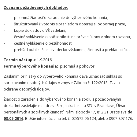
Zoznam požadovaných dokladov:
- písomná žiadosť o zaradenie do výberového konania,
- štruktúrovaný životopis s prehľadom doterajšej odbornej praxe,
- kópie dokladov o VŠ vzdelaní,
- čestné vyhlásenie o spôsobilosti na právne úkony v plnom rozsahu,
- čestné vyhlásenie o bezúhonnosti,
- prehľad publikačnej a vedecko-výskumnej činnosti a prehľad citácií.
Termín nástupu:
1.9.2016
Forma výberového konania:
písomná a pohovor
Zaslaním prihlášky do výberového konania dáva uchádzač súhlas so
spracovaním osobných údajov v zmysle Zákona č. 122/2013 Z. z. o
ochrane osobných údajov.
Žiadosť o zaradenie do výberového konania spolu s požadovanými
dokladmi zasielajte na adresu Strojnícka fakulta STU v Bratislave, Útvar
personálnych a sociálnych činností, Nám. slobody 17, 812 31 Bratislava
do
03.05.2016
. Bližšie informácie na tel. č. 02/572 96 124, alebo 0907 897 176.