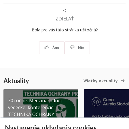
ZDIEĽAŤ
Bola pre vás táto stránka užitočná?
Áno
Nie
Aktuality
Všetky aktuality
30.ročník Medzinárodnej
vedeckej konferencie -
TECHNIKA OCHRANY
PROSTR...
Získajte Cenu Aure
Nastavenie ukladania cookies
Pridané 03.08.2026
Pridané 07.07.2026