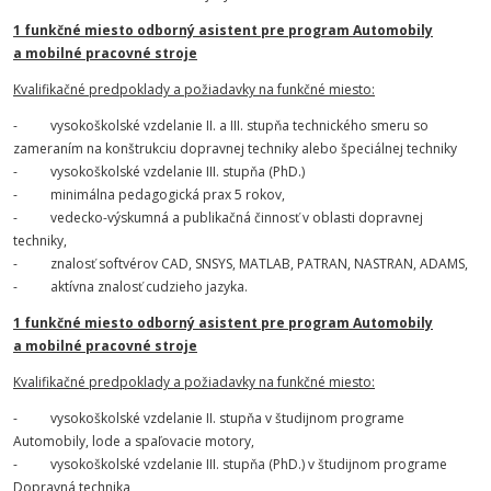
1 funkčné miesto odborný asistent pre program Automobily
a mobilné pracovné stroje
Kvalifikačné predpoklady a požiadavky na funkčné miesto:
- vysokoškolské vzdelanie II. a III. stupňa technického smeru so
zameraním na konštrukciu dopravnej techniky alebo špeciálnej techniky
- vysokoškolské vzdelanie III. stupňa (PhD.)
- minimálna pedagogická prax 5 rokov,
- vedecko-výskumná a publikačná činnosť v oblasti dopravnej
techniky,
- znalosť softvérov CAD, SNSYS, MATLAB, PATRAN, NASTRAN, ADAMS,
- aktívna znalosť cudzieho jazyka.
1 funkčné miesto odborný asistent pre program Automobily
a mobilné pracovné stroje
Kvalifikačné predpoklady a požiadavky na funkčné miesto:
- vysokoškolské vzdelanie II. stupňa v študijnom programe
Automobily, lode a spaľovacie motory,
- vysokoškolské vzdelanie III. stupňa (PhD.) v študijnom programe
Dopravná technika,