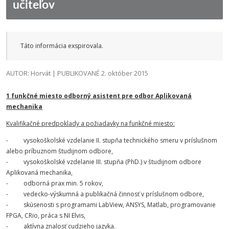
učiteľov
Táto informácia exspirovala.
AUTOR: Horvát | PUBLIKOVANÉ 2. október 2015
1 funkčné miesto odborný asistent pre odbor Aplikovaná
mechanika
Kvalifikačné predpoklady a požiadavky na funkčné miesto:
- vysokoškolské vzdelanie II. stupňa technického smeru v príslušnom
alebo príbuznom študijnom odbore,
- vysokoškolské vzdelanie III. stupňa (PhD.) v študijnom odbore
Aplikovaná mechanika,
- odborná prax min. 5 rokov,
- vedecko-výskumná a publikačná činnosť v príslušnom odbore,
- skúsenosti s programami LabView, ANSYS, Matlab, programovanie
FPGA, CRio, práca s NI Elvis,
- aktívna znalosť cudzieho jazyka.