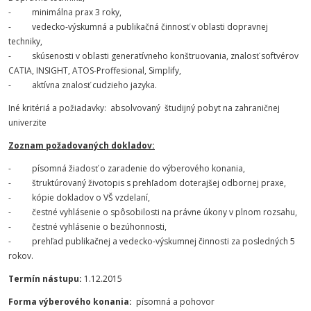
- minimálna prax 3 roky,
- vedecko-výskumná a publikačná činnosť v oblasti dopravnej
techniky,
- skúsenosti v oblasti generatívneho konštruovania, znalosť softvérov
CATIA, INSIGHT, ATOS-Proffesional, Simplify,
- aktívna znalosť cudzieho jazyka.
Iné kritériá a požiadavky: absolvovaný študijný pobyt na zahraničnej
univerzite
Zoznam požadovaných dokladov:
- písomná žiadosť o zaradenie do výberového konania,
- štruktúrovaný životopis s prehľadom doterajšej odbornej praxe,
- kópie dokladov o VŠ vzdelaní,
- čestné vyhlásenie o spôsobilosti na právne úkony v plnom rozsahu,
- čestné vyhlásenie o bezúhonnosti,
- prehľad publikačnej a vedecko-výskumnej činnosti za posledných 5
rokov.
Termín nástupu:
1.12.2015
Forma výberového konania:
písomná a pohovor