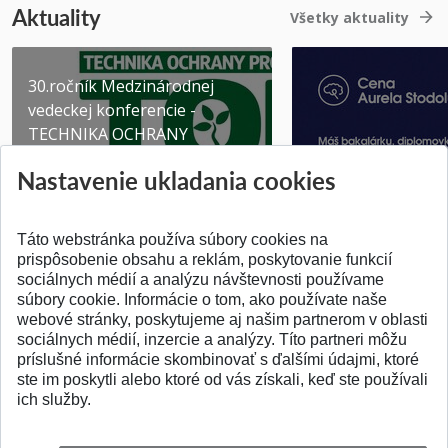
Aktuality
Všetky aktuality
30.ročník Medzinárodnej
vedeckej konferencie -
TECHNIKA OCHRANY
PROSTR...
Získajte Cenu Aure
Nastavenie ukladania cookies
Pridané 03.08.2026
Pridané 07.07.2026
Táto webstránka používa súbory cookies na
prispôsobenie obsahu a reklám, poskytovanie funkcií
sociálnych médií a analýzu návštevnosti používame
súbory cookie. Informácie o tom, ako používate naše
webové stránky, poskytujeme aj našim partnerom v oblasti
SPÄŤ NA VRCH
sociálnych médií, inzercie a analýzy. Títo partneri môžu
príslušné informácie skombinovať s ďalšími údajmi, ktoré
ste im poskytli alebo ktoré od vás získali, keď ste používali
ich služby.