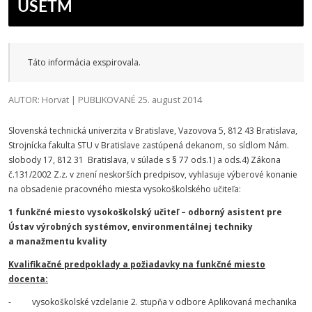
USETM
Táto informácia exspirovala.
AUTOR: Horvat | PUBLIKOVANÉ 25. august 2014
Slovenská technická univerzita v Bratislave, Vazovova 5, 812 43 Bratislava,
Strojnícka fakulta STU v Bratislave zastúpená dekanom, so sídlom Nám.
slobody 17, 812 31 Bratislava, v súlade s § 77 ods.1) a ods.4) Zákona
č.131/2002 Z.z. v znení neskorších predpisov, vyhlasuje výberové konanie
na obsadenie pracovného miesta vysokoškolského učiteľa:
1 funkčné miesto vysokoškolský učiteľ – odborný asistent pre
Ústav výrobných systémov, environmentálnej techniky
a manažmentu kvality
Kvalifikačné predpoklady a požiadavky na funkčné miesto
docenta:
- vysokoškolské vzdelanie 2. stupňa v odbore Aplikovaná mechanika