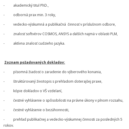
- akademický titul PhD.,
- odborná prax min. 3 roky,
- vedecko-výskumná a publikačná činnosť v príslušnom odbore,
- znalosť softvérov COSMOS, ANSYS a ďalších najmä v oblasti PLM,
- aktívna znalosť cudzieho jazyka.
Zoznam požadovaných dokladov:
- písomná žiadosť o zaradenie do výberového konania,
- štruktúrovaný životopis s prehľadom doterajšej praxe,
- kópie dokladov o VŠ vzdelaní,
- čestné vyhlásenie o spôsobilosti na právne úkony v plnom rozsahu,
- čestné vyhlásenie o bezúhonnosti,
- prehľad publikačnej a vedecko-výskumnej činnosti za posledných 5
rokov.