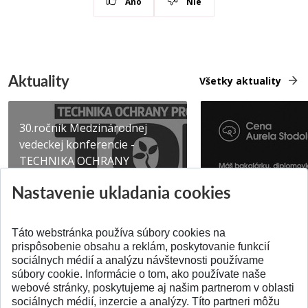
Áno
Nie
Aktuality
Všetky aktuality
30.ročník Medzinárodnej
vedeckej konferencie -
TECHNIKA OCHRANY
PROSTR...
Získajte Cenu Aure
Nastavenie ukladania cookies
Pridané 03.08.2026
Pridané 07.07.2026
Táto webstránka používa súbory cookies na
prispôsobenie obsahu a reklám, poskytovanie funkcií
sociálnych médií a analýzu návštevnosti používame
súbory cookie. Informácie o tom, ako používate naše
webové stránky, poskytujeme aj našim partnerom v oblasti
SPÄŤ NA VRCH
sociálnych médií, inzercie a analýzy. Títo partneri môžu