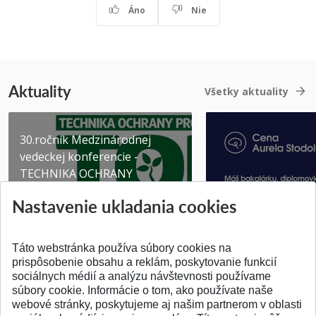
Áno
Nie
Aktuality
Všetky aktuality
30.ročník Medzinárodnej
vedeckej konferencie -
TECHNIKA OCHRANY
PROSTR...
Získajte Cenu Aure
Nastavenie ukladania cookies
Pridané 03.08.2026
Pridané 07.07.2026
Táto webstránka používa súbory cookies na
prispôsobenie obsahu a reklám, poskytovanie funkcií
sociálnych médií a analýzu návštevnosti používame
súbory cookie. Informácie o tom, ako používate naše
webové stránky, poskytujeme aj našim partnerom v oblasti
SPÄŤ NA VRCH