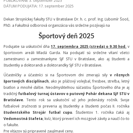
PUBLIKOVANÉ 3. september 2025
DÁTUM PODUJATIA: 17. september 2025
Dekan Strojníckej fakulty STU v Bratislave Dr. h. c. prof. Ing. Ľubomír Šooš,
PhD. a Fakultná odborová organizácia vás srdečne pozývajú na
Športový deň 2025
Podujatie sa uskutoční dňa
17. septembra 2025 (streda) o 9.30 hod.
v
športovom areáli Mladá Garda. Na podujatí sú srdečne vítaní všetci
zamestnanci a zamestnankyne SjF STU v Bratislave, ako aj študenti a
študentky a doktorandi a doktorandky SjF STU v Bratislave.
Účastníčky a účastníci si na Športovom dni zmerajú sily
v rôznych
športových disciplínach
, ako je plážový volejbal, fresbee, streľba, letný
biatlon a mnohé ďalšie. Neodmysliteľnou súčasťou Športového dňa je aj
tradičný
futbalový turnaj ústavov o putovný Pohár dekana SjF STU v
Bratislave
. Tento rok sa uskutoční už jeho jedenásty ročník. Svoje
futbalové zručnosti si preveria aj študentky a študenti počas II. ročníka
študentského Strojár futbal cupu
. Študentov 1. ročníka čaká aj
Vedomostná štafeta
, kvíz, ktorý preverí ich mozgové závity a naučí čo-to
o fakulte.
Pre víťazov sú pripravené zaujímavé ceny.