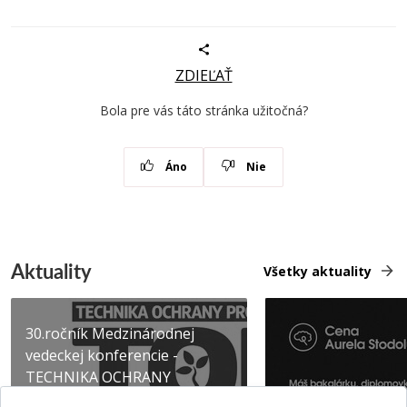
ZDIEĽAŤ
Bola pre vás táto stránka užitočná?
Áno
Nie
Aktuality
Všetky aktuality
30.ročník Medzinárodnej
vedeckej konferencie -
TECHNIKA OCHRANY
PROSTR...
Získajte Cenu Aure