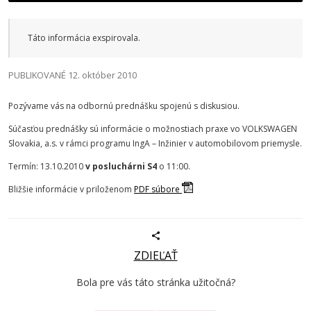
Táto informácia exspirovala.
PUBLIKOVANÉ 12. október 2010
Pozývame vás na odbornú prednášku spojenú s diskusiou.
Súčasťou prednášky sú informácie o možnostiach praxe vo VOLKSWAGEN
Slovakia, a.s. v rámci programu IngA – Inžinier v automobilovom priemysle.
Termín: 13.10.2010
v posluchárni S4
o 11:00.
Bližšie informácie v priloženom
PDF súbore
ZDIEĽAŤ
Bola pre vás táto stránka užitočná?