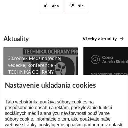
Áno
Nie
Aktuality
Všetky aktuality
30.ročník Medzinárodnej
vedeckej konferencie -
TECHNIKA OCHRANY
PROSTR...
Získajte Cenu Aure
Nastavenie ukladania cookies
Pridané 03.08.2026
Pridané 07.07.2026
Táto webstránka používa súbory cookies na
prispôsobenie obsahu a reklám, poskytovanie funkcií
sociálnych médií a analýzu návštevnosti používame
súbory cookie. Informácie o tom, ako používate naše
webové stránky, poskytujeme aj našim partnerom v oblasti