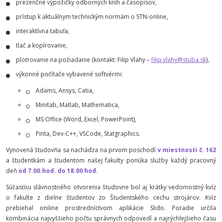
prezenčné výpožičky odborných kníh a časopisov,
prístup k aktuálnym technickým normám o STN-online,
interaktívna tabuľa,
tlač a kopírovanie,
plotrovanie na požiadanie (kontakt: Filip Vlahy –
filip.vlahy@stuba.sk
),
výkonné počítače vybavené softvérmi:
Adams, Ansys, Catia,
Minitab, Matlab, Mathematica,
MS Office (Word, Excel, PowerPoint),
Pinta, Dev-C++, VSCode, Statgraphics.
Vynovená študovňa sa nachádza na prvom poschodí
v miestnosti č. 162
a študentkám a študentom našej fakulty ponúka služby každý pracovný
deň
od 7.00.hod. do 18.00 hod.
Súčasťou slávnostného otvorenia študovne bol aj krátky vedomostný kvíz
o fakulte z dielne študentov zo Študentského cechu strojárov. Kvíz
prebiehal oniline prostredníctvom aplikácie Slido. Poradie určila
kombinácia najvyššieho počtu správnych odpovedí a najrýchlejšieho času