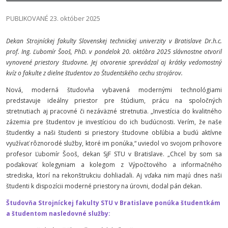
PUBLIKOVANÉ 23. október 2025
Dekan Strojníckej fakulty Slovenskej technickej univerzity v Bratislave Dr.h.c.
prof. Ing. Ľubomír Šooš, PhD. v pondelok 20. októbra 2025 slávnostne otvoril
vynovené priestory študovne. Jej otvorenie sprevádzal aj krátky vedomostný
kvíz o fakulte z dielne študentov zo Študentského cechu strojárov.
Nová, moderná študovňa vybavená modernými technológiami
predstavuje ideálny priestor pre štúdium, prácu na spoločných
stretnutiach aj pracovné či nezáväzné stretnutia. „Investícia do kvalitného
zázemia pre študentov je investíciou do ich budúcnosti. Verím, že naše
študentky a naši študenti si priestory študovne obľúbia a budú aktívne
využívať rôznorodé služby, ktoré im ponúka,“ uviedol vo svojom príhovore
profesor Ľubomír Šooš, dekan SjF STU v Bratislave. „Chcel by som sa
poďakovať kolegyniam a kolegom z Výpočtového a informačného
strediska, ktorí na rekonštrukciu dohliadali. Aj vďaka nim majú dnes naši
študenti k dispozícii moderné priestory na úrovni, dodal pán dekan.
Študovňa Strojníckej fakulty STU v Bratislave ponúka študentkám
a študentom nasledovné služby: