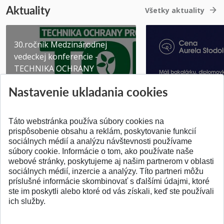
Aktuality
Všetky aktuality
30.ročník Medzinárodnej
vedeckej konferencie -
TECHNIKA OCHRANY
PROSTR...
Získajte Cenu Aure
Nastavenie ukladania cookies
Pridané 03.08.2026
Pridané 07.07.2026
Táto webstránka používa súbory cookies na
prispôsobenie obsahu a reklám, poskytovanie funkcií
sociálnych médií a analýzu návštevnosti používame
súbory cookie. Informácie o tom, ako používate naše
webové stránky, poskytujeme aj našim partnerom v oblasti
SPÄŤ NA VRCH
sociálnych médií, inzercie a analýzy. Títo partneri môžu
príslušné informácie skombinovať s ďalšími údajmi, ktoré
ste im poskytli alebo ktoré od vás získali, keď ste používali
ich služby.