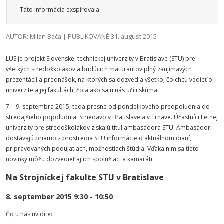
Táto informácia exspirovala.
AUTOR: Milan Bača | PUBLIKOVANÉ 31. august 2015
LUS je projekt Slovenskej technickej univerzity v Bratislave (STU) pre
všetkých stredoškolákov a budúcich maturantov plný zaujímavých
prezentácií a prednášok, na ktorých sa dozvedia všetko, čo chcú vedieť o
univerzite a jej fakultách, čo a ako sa u nás učí i skúma.
7. - 9. septembra 2015, teda presne od pondelkového predpoludnia do
stredajšieho popoludnia. Striedavo v Bratislave a v Trnave. Účastníci Letnej
univerzity pre stredoškolákov získajú titul ambasádora STU. Ambasádori
dostávajú priamo z prostredia STU informácie o aktuálnom dianí,
pripravovaných podujatiach, možnostiach štúdia. Vďaka nim sa tieto
novinky môžu dozvedieť aj ich spolužiaci a kamaráti.
Na Strojníckej fakulte STU v Bratislave
8. september 2015 9:30 - 10:50
Čo u nás uvidíte: