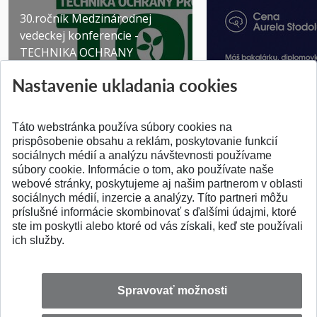
30.ročník Medzinárodnej
vedeckej konferencie -
TECHNIKA OCHRANY
PROSTR...
Získajte Cenu Aure
Nastavenie ukladania cookies
Pridané 03.08.2026
Pridané 07.07.2026
Táto webstránka používa súbory cookies na
prispôsobenie obsahu a reklám, poskytovanie funkcií
sociálnych médií a analýzu návštevnosti používame
súbory cookie. Informácie o tom, ako používate naše
webové stránky, poskytujeme aj našim partnerom v oblasti
SPÄŤ NA VRCH
sociálnych médií, inzercie a analýzy. Títo partneri môžu
príslušné informácie skombinovať s ďalšími údajmi, ktoré
ste im poskytli alebo ktoré od vás získali, keď ste používali
ich služby.
Spravovať možnosti