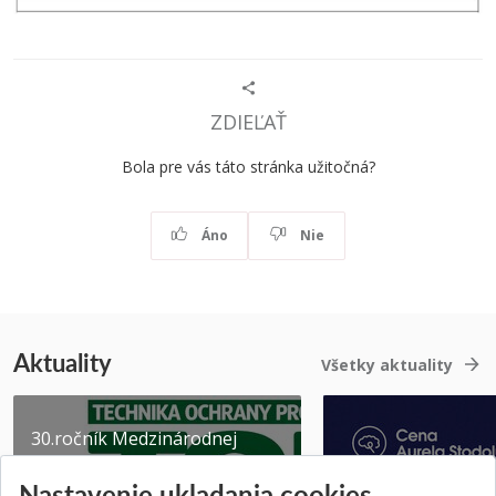
ZDIEĽAŤ
Bola pre vás táto stránka užitočná?
Áno
Nie
Aktuality
Všetky aktuality
30.ročník Medzinárodnej
vedeckej konferencie -
Nastavenie ukladania cookies
TECHNIKA OCHRANY