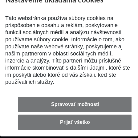
PROSTR...
Získajte Cenu Aure
Pridané 03.08.2026
Pridané 07.07.2026
Táto webstránka používa súbory cookies na
prispôsobenie obsahu a reklám, poskytovanie
funkcií sociálnych médií a analýzu návštevnosti
používame súbory cookie. Informácie o tom, ako
používate naše webové stránky, poskytujeme aj
našim partnerom v oblasti sociálnych médií,
SPÄŤ NA VRCH
inzercie a analýzy. Títo partneri môžu príslušné
informácie skombinovať s ďalšími údajmi, ktoré ste
im poskytli alebo ktoré od vás získali, keď ste
používali ich služby.
Spravovať možnosti
Prijať všetko
© 2026 Slovenská technická univerzita