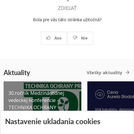
ZDIEĽAŤ
Bola pre vás táto stránka užitočná?
Áno
Nie
Aktuality
Všetky aktuality
30.ročník Medzinárodnej
vedeckej konferencie -
TECHNIKA OCHRANY
PROSTR...
Získajte Cenu Aure
Nastavenie ukladania cookies
Pridané 03.08.2026
Pridané 07.07.2026