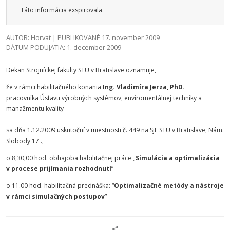
Táto informácia exspirovala.
AUTOR: Horvat | PUBLIKOVANÉ 17. november 2009
DÁTUM PODUJATIA: 1. december 2009
Dekan Strojníckej fakulty STU v Bratislave oznamuje,
že v rámci habilitačného konania
Ing. Vladimíra Jerza, PhD.
pracovníka Ústavu výrobných systémov, enviromentálnej techniky a
manažmentu kvality
sa dňa 1.12.2009 uskutoční v miestnosti č. 449 na SjF STU v Bratislave, Nám.
Slobody 17 .,
o 8,30,00 hod. obhajoba habilitačnej práce „
Simulácia a optimalizácia
v procese prijímania rozhodnutí
”
o 11.00 hod. habilitačná prednáška: “
Optimalizačné metódy a nástroje
v rámci simulačných postupov
”