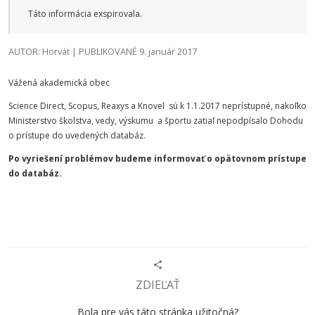
Táto informácia exspirovala.
AUTOR: Horvát | PUBLIKOVANÉ 9. január 2017
Vážená akademická obec
Science Direct, Scopus, Reaxys a Knovel sú k 1.1.2017 neprístupné, nakoľko
Ministerstvo školstva, vedy, výskumu a športu zatiaľ nepodpísalo Dohodu
o prístupe do uvedených databáz.
Po vyriešení problémov budeme informovať o opätovnom prístupe
do databáz.
ZDIEĽAŤ
Bola pre vás táto stránka užitočná?