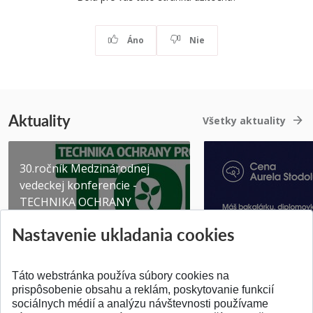
Áno
Nie
Aktuality
Všetky aktuality
30.ročník Medzinárodnej
vedeckej konferencie -
TECHNIKA OCHRANY
PROSTR...
Získajte Cenu Aure
Nastavenie ukladania cookies
Pridané 03.08.2026
Pridané 07.07.2026
Táto webstránka používa súbory cookies na
prispôsobenie obsahu a reklám, poskytovanie funkcií
sociálnych médií a analýzu návštevnosti používame