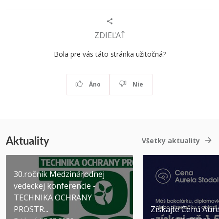
ZDIEĽAŤ
Bola pre vás táto stránka užitočná?
Áno
Nie
Aktuality
Všetky aktuality
30.ročník Medzinárodnej
vedeckej konferencie -
TECHNIKA OCHRANY
PROSTR...
Získajte Cenu Aure