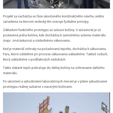
Projekt sa nachádza vo fáze ukončeného konštrukčného návrhu celého
zariadenia na ktorom vedecký tím overuje fyzikálne princípy.
Základom funkčného prototypu sú sušiace kolóny. V súčasnosti je už
postavená jedna kolóna, kde dochádza k samotnému sušeniu materiálu
(napr. zrná kukurice) a následnému vákuovaniu.
Keď je materiál zohriaty na požadovanú tepoltu, dochádza k vákuovaniu.
Paru, ktorú oddelíme pri procese vákuovania uskladníme. Taktiež vzduch,
ktorý uskladníme v podtlakových nádobách.
Takto získané teplo pokračuje do ďalšej kolóny na zohrievanie ďalšieho
materiálu.
Po ukončení a vyhodnotení laboratórnych meraní je v pláne vybudovanie
prototypu reálnej sušiarne s viacerými kolónami.