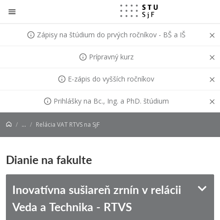
Prejsť na obsah
Zápisy na štúdium do prvých ročníkov - BŠ a IŠ
Prípravný kurz
E-zápis do vyšších ročníkov
Prihlášky na Bc., Ing. a PhD. štúdium
...
Relácia VAT RTVS na SjF
Dianie na fakulte
Inovatívna sušiareň zrnín v relácii
Veda a Technika - RTVS