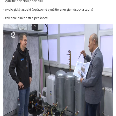
- využitie princípu podtlaku
- ekologický aspekt (opätovné využitie energie - úspora tepla)
- zníženie hlučnosti a prašnosti