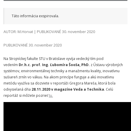
Táto informácia exspirovala.
AUTOR: M.Horvat | PUBLIKOVANÉ 30. november 2020
PUBLIKOVANÉ 30. november 2020
Na Strojníckej fakulte STU v Bratislave vyvíja vedecký tím pod
vedením
Dr.h.c. prof. Ing. Ľubomíra Šooša, PhD.
z Ústavu výrobných
systémov, environmentálnej techniky a manažmentu kvality,
inovatívnu
sušiareň zrnín vo vákuu
. Na akom princípe funguje a akú inovatívnu
metódu využíva sa dozviete v reportáži Gregora Mareša, ktorá bola
odvysielaná dňa
28.11.2020 v magazíne Veda a Technika
. Celú
reportáž si môžete pozrieť
tu.