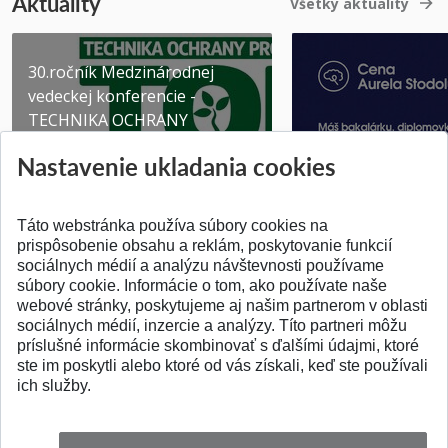
Aktuality
Všetky aktuality
30.ročník Medzinárodnej
vedeckej konferencie -
TECHNIKA OCHRANY
PROSTR...
Získajte Cenu Aure
Nastavenie ukladania cookies
Pridané 03.08.2026
Pridané 07.07.2026
Táto webstránka používa súbory cookies na
prispôsobenie obsahu a reklám, poskytovanie funkcií
sociálnych médií a analýzu návštevnosti používame
súbory cookie. Informácie o tom, ako používate naše
webové stránky, poskytujeme aj našim partnerom v oblasti
SPÄŤ NA VRCH
sociálnych médií, inzercie a analýzy. Títo partneri môžu
príslušné informácie skombinovať s ďalšími údajmi, ktoré
ste im poskytli alebo ktoré od vás získali, keď ste používali
ich služby.