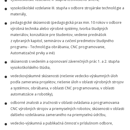
vysokoškolské vzdelanie III. stupňa v odbore strojárske technológie a
materiály,
pedagogické skúsenosti (pedagogická prax min. 10 rokov v odbore
výrobná technika alebo výrobné systémy, tvorba študijných
materiálov, konzultácie pre študentov, vedenie prednášok
z vybraných kapitol, seminárov a cvičení predmetov študijného
programu - Technológia obrábania, CNC programovanie,
Automatizačné prvky a iné)
skúsenosti s vedením a oponovaní záverečných prác 1. a 2. stupňa
vysokoškolského štúdia,
vedeckovýskumné skúsenosti (riešenie vedecko-výskumných úloh
podľa zamerania projektov, riešenie úloh v oblasti výrobných strojov
a systémov, obrábania, v oblasti CNC programovania, v oblasti
automatizácie a robotiky),
odborné znalosti a zručnosti v oblasti ovládania a programovania
CNC výrobných strojov a priemyselných robotov, skúsenosti v oblasti
ďalšieho vzdelávania zameraného na priemyselnú údržbu,
vedecko-výskumná a publikačná činnosť v príslušnom odbore,