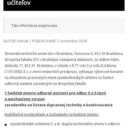
učiteľov
Táto informácia exspirovala.
AUTOR: Horvat | PUBLIKOVANÉ 7. november 2018
Slovenská technická univerzita v Bratislave, Vazovova 5, 812 43 Bratislava,
Strojnícka fakulta STU v Bratislave zastúpená dekanom, so sídlom Nám.
slobody 17, 812 31 Bratislava, v súlade s § 77 ods.1) a ods.2) Zákona
č.131/2002 Z.z. v znení neskorších predpisov, vyhlasuje výberové konanie
na obsadenie pracovných miest vysokoškolských učiteľov vo funkcii
odborný asistent zaradených na Strojníckej fakulte.
1 funkčné miesto odborný asistent pre odbor 5.2.5 časti
a mechanizmy strojov
zaradeného na Ústave dopravnej techniky a konštruovania
Kvalifikačné predpoklady a požiadavky na funkčné miesto:
vysokoškolské vzdelanie II. a III. stupňa technického smeru v odbore