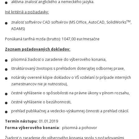
aktívna znalosť anglického a nemeckého jazyka.
Iné kritériá a požiadavky:
TM
znalosť softvérov CAD softvérov (MS Office, AutoCAD, SolidWorks
,
ADAMS)
Ponúkaná tarifná mzda (brutto): 1047,00 eur/mesačne
Zoznam požadovaných dokladov:
písomná žiadosť o zaradenie do výberového konania,
štruktúrovaný životopis s prehľadom doterajšej odbornej praxe,
notársky overené kópie dokladov o VŠ vzdelaní (v prípade interných
zamestnancov nie je nutnosťou),
čestné vyhlásenie o spôsobilosti na právne úkony v plnom rozsahu,
čestné vyhlásenie o bezúhonnosti,
prehľad publikačnej a vedecko-výskumnej činnosti a prehľad citácií.
Termín nástupu:
01.01.2019
Forma výberového konania:
písomná a pohovor
Žiadosť o zaradenie do výberového konania spolu s požadovanými