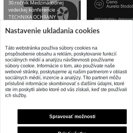
30.ročník Medzinárodnej
vedeckej konferencie -
TECHNIKA OCHRANY
PROSTR...
Získajte Cenu Aure
Nastavenie ukladania cookies
Pridané 03.08.2026
Pridané 07.07.2026
Táto webstránka používa súbory cookies na
prispôsobenie obsahu a reklám, poskytovanie funkcií
sociálnych médií a analýzu návštevnosti používame
súbory cookie. Informácie o tom, ako používate naše
webové stránky, poskytujeme aj našim partnerom v oblasti
SPÄŤ NA VRCH
sociálnych médií, inzercie a analýzy. Títo partneri môžu
príslušné informácie skombinovať s ďalšími údajmi, ktoré
ste im poskytli alebo ktoré od vás získali, keď ste používali
ich služby.
Spravovať možnosti