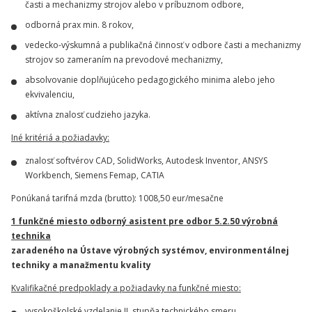
časti a mechanizmy strojov alebo v príbuznom odbore,
odborná prax min. 8 rokov,
vedecko-výskumná a publikačná činnosť v odbore časti a mechanizmy
strojov so zameraním na prevodové mechanizmy,
absolvovanie doplňujúceho pedagogického minima alebo jeho
ekvivalenciu,
aktívna znalosť cudzieho jazyka.
Iné kritériá a požiadavky:
znalosť softvérov CAD, SolidWorks, Autodesk Inventor, ANSYS
Workbench, Siemens Femap, CATIA
Ponúkaná tarifná mzda (brutto): 1008,50 eur/mesačne
1 funkčné miesto odborný asistent pre odbor 5.2.50 výrobná
technika
zaradeného na Ústave výrobných systémov, environmentálnej
techniky a manažmentu kvality
Kvalifikačné predpoklady a požiadavky na funkčné miesto:
vysokoškolské vzdelanie II. stupňa technického smeru,