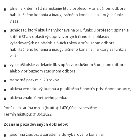
plnenie kritérií STU na získanie titulu profesor v príslušnom odbore
habilitačného konania a inauguračného konania, na ktorý sa funkcia
viaže,
uchádzač, ktorý aktuálne vykonáva na STU funkciu profesor: splnenie
kritérií STU v oblasti výstupov tvorivých činností a ohlasov
vyžadovaných na obdobie 5-tich rokov v príslušnom odbore
habilitačného konania a inauguračného konania, na ktorý sa funkcia
viaže,
vysokoškolské vzdelanie III. stupňa v príslušnom študijnom odbore
alebo v príbuznom študijnom odbore,
odborná prax min. 20 rokov,
aktívna vedecko-výskumná a publikačná činnosť v príslušnom odbore,
aktívna znalosť svetového jazyka.
Ponúkaná tarifná mzda (brutto): 1470,00 eur/mesačne
Termín nástupu: 01.04.2022
Zoznam požadovaných dokladov:
písomná žiadosť o zaradenie do výberového konania,