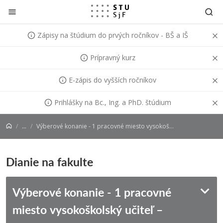
Prejsť na obsah
Zápisy na štúdium do prvých ročníkov - BŠ a IŠ
Prípravný kurz
E-zápis do vyšších ročníkov
Prihlášky na Bc., Ing. a PhD. štúdium
...
Výberové konanie - 1 pracovné miesto vysokoškolský učiteľ – profesor
Dianie na fakulte
Výberové konanie - 1 pracovné
miesto vysokoškolský učiteľ –