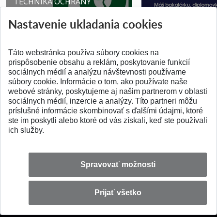
TECHNIKA OCHRANY
PROSTR...
Získajte Cenu Aure
Nastavenie ukladania cookies
Pridané 03.08.2026
Pridané 07.07.2026
Táto webstránka používa súbory cookies na
prispôsobenie obsahu a reklám, poskytovanie funkcií
sociálnych médií a analýzu návštevnosti používame
súbory cookie. Informácie o tom, ako používate naše
webové stránky, poskytujeme aj našim partnerom v oblasti
SPÄŤ NA VRCH
sociálnych médií, inzercie a analýzy. Títo partneri môžu
príslušné informácie skombinovať s ďalšími údajmi, ktoré
ste im poskytli alebo ktoré od vás získali, keď ste používali
ich služby.
Spravovať možnosti
Prijať všetko
© 2026 Slovenská technická univerzita