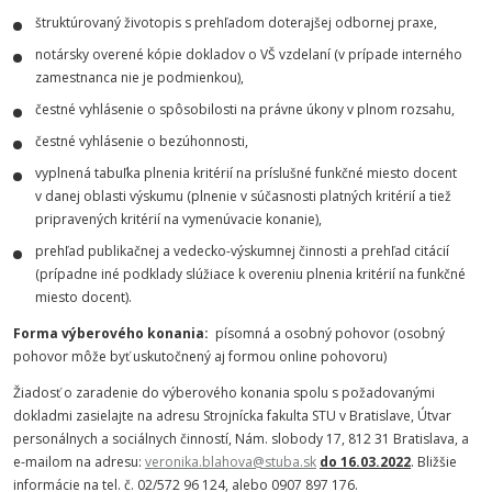
štruktúrovaný životopis s prehľadom doterajšej odbornej praxe,
notársky overené kópie dokladov o VŠ vzdelaní (v prípade interného
zamestnanca nie je podmienkou),
čestné vyhlásenie o spôsobilosti na právne úkony v plnom rozsahu,
čestné vyhlásenie o bezúhonnosti,
vyplnená tabuľka plnenia kritérií na príslušné funkčné miesto docent
v danej oblasti výskumu (plnenie v súčasnosti platných kritérií a tiež
pripravených kritérií na vymenúvacie konanie),
prehľad publikačnej a vedecko-výskumnej činnosti a prehľad citácií
(prípadne iné podklady slúžiace k overeniu plnenia kritérií na funkčné
miesto docent).
Forma výberového konania:
písomná a osobný pohovor (osobný
pohovor môže byť uskutočnený aj formou online pohovoru)
Žiadosť o zaradenie do výberového konania spolu s požadovanými
dokladmi zasielajte na adresu Strojnícka fakulta STU v Bratislave, Útvar
personálnych a sociálnych činností, Nám. slobody 17, 812 31 Bratislava, a
e-mailom na adresu:
veronika.blahova@stuba.sk
do 16.03.2022
. Bližšie
informácie na tel. č. 02/572 96 124, alebo 0907 897 176.