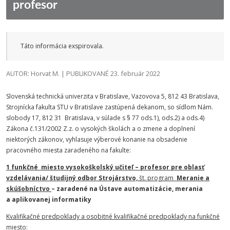
profesor
Táto informácia exspirovala.
AUTOR: Horvat M. | PUBLIKOVANÉ 23. február 2022
Slovenská technická univerzita v Bratislave, Vazovova 5, 812 43 Bratislava,
Strojnícka fakulta STU v Bratislave zastúpená dekanom, so sídlom Nám.
slobody 17, 812 31 Bratislava, v súlade s § 77 ods.1), ods.2) a ods.4)
Zákona č.131/2002 Z.z. o vysokých školách a o zmene a doplnení
niektorých zákonov, vyhlasuje výberové konanie na obsadenie
pracovného miesta zaradeného na fakulte:
1 funkčné miesto vysokoškolský učiteľ – profesor pre oblasť
vzdelávania/ študijný odbor Strojárstvo,
št. program
Meranie a
skúšobníctvo
– zaradené na Ústave automatizácie, merania
a aplikovanej informatiky
Kvalifikačné predpoklady a osobitné kvalifikačné predpoklady na funkčné
miesto: