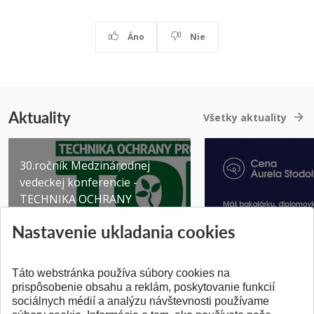
Áno
Nie
Aktuality
Všetky aktuality
30.ročník Medzinárodnej
vedeckej konferencie -
TECHNIKA OCHRANY
PROSTR...
Získajte Cenu Aure
Nastavenie ukladania cookies
Pridané 03.08.2026
Pridané 07.07.2026
Táto webstránka používa súbory cookies na
prispôsobenie obsahu a reklám, poskytovanie funkcií
sociálnych médií a analýzu návštevnosti používame