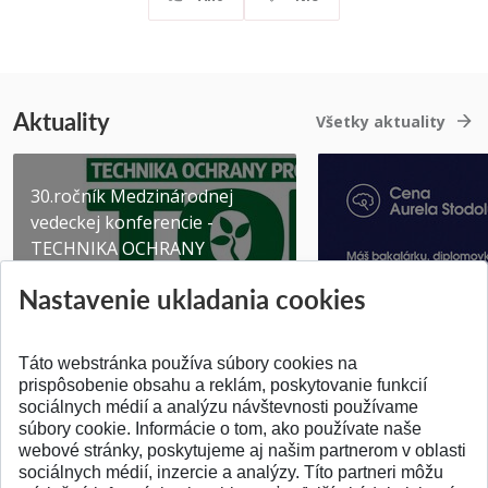
Aktuality
Všetky aktuality
30.ročník Medzinárodnej
vedeckej konferencie -
TECHNIKA OCHRANY
PROSTR...
Získajte Cenu Aure
Nastavenie ukladania cookies
Pridané 03.08.2026
Pridané 07.07.2026
Táto webstránka používa súbory cookies na
prispôsobenie obsahu a reklám, poskytovanie funkcií
sociálnych médií a analýzu návštevnosti používame
súbory cookie. Informácie o tom, ako používate naše
webové stránky, poskytujeme aj našim partnerom v oblasti
SPÄŤ NA VRCH
sociálnych médií, inzercie a analýzy. Títo partneri môžu