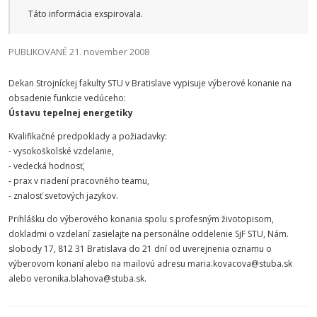
Táto informácia exspirovala.
PUBLIKOVANÉ 21. november 2008
Dekan Strojníckej fakulty STU v Bratislave vypisuje výberové konanie na
obsadenie funkcie vedúceho:
Ústavu tepelnej energetiky
Kvalifikačné predpoklady a požiadavky:
- vysokoškolské vzdelanie,
- vedecká hodnosť,
- prax v riadení pracovného teamu,
- znalosť svetových jazykov.
Prihlášku do výberového konania spolu s profesným životopisom,
dokladmi o vzdelaní zasielajte na personálne oddelenie SjF STU, Nám.
slobody 17, 812 31 Bratislava do 21 dní od uverejnenia oznamu o
výberovom konaní alebo na mailovú adresu maria.kovacova@stuba.sk
alebo veronika.blahova@stuba.sk.