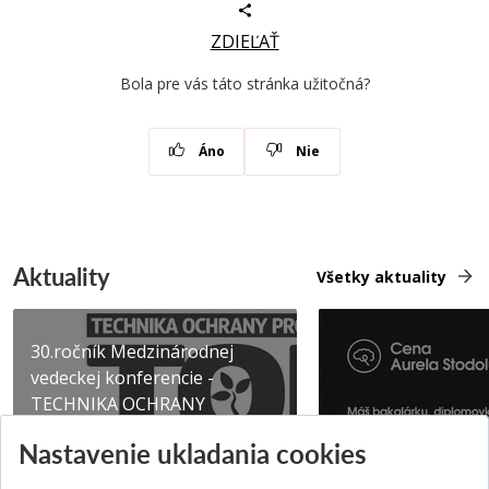
ZDIEĽAŤ
Bola pre vás táto stránka užitočná?
Áno
Nie
Aktuality
Všetky aktuality
30.ročník Medzinárodnej
vedeckej konferencie -
TECHNIKA OCHRANY
PROSTR...
Získajte Cenu Aure
Nastavenie ukladania cookies
Pridané 03.08.2026
Pridané 07.07.2026