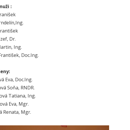
uži :
Franišek
ndelín,Ing.
František
ozef, Dr.
artin, Ing.
František, Doc.Ing.
ženy:
vá Eva, Doc.Ing.
ová Soňa, RNDR.
ová Tatiana, Ing.
cová Eva, Mgr.
á Renata, Mgr.