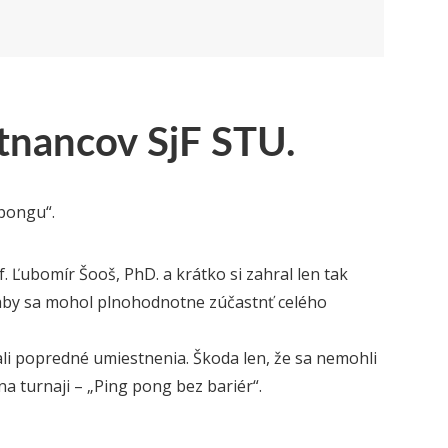
tnancov SjF STU.
 pongu“.
f. Ľubomír Šooš, PhD. a krátko si zahral len tak
 aby sa mohol plnohodnotne zúčastnť celého
i popredné umiestnenia. Škoda len, že sa nemohli
na turnaji – „Ping pong bez bariér“.