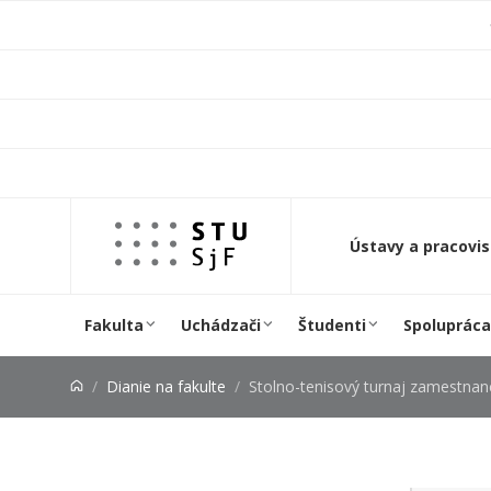
Prejsť na obsah
Ústavy a pracovi
Fakulta
Uchádzači
Študenti
Spolupráca
Dianie na fakulte
Stolno-tenisový turnaj zamestnancov 