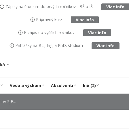
Zápisy na štúdium do prvých ročníkov - BŠ a IŠ
Viac info
Prípravný kurz
Viac info
E-zápis do vyšších ročníkov
Viac info
Prihlášky na Bc., Ing. a PhD. štúdium
Viac info
ská
Veda a výskum
Absolventi
Iné (2)
SjF STU.