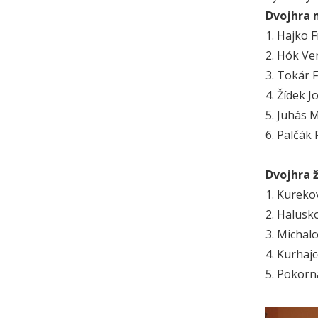
Dvojhra m
1. Hajko 
2. Hók Ver
3. Tokár 
4. Žídek J
5. Juhás M
6. Palčák 
Dvojhra 
1. Kureko
2. Halusk
3. Michalc
4. Kurhaj
5. Pokorn