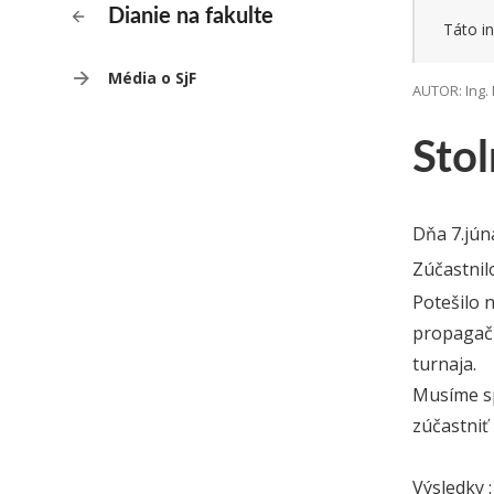
Dianie na fakulte
Táto in
Média o SjF
AUTOR: Ing. 
Sto
Dňa 7.jún
Zúčastnil
Potešilo n
propagačn
turnaja.
Musíme sp
zúčastniť
Výsledky :