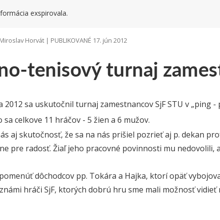
formácia exspirovala.
Miroslav Horvát | PUBLIKOVANÉ 17. jún 2012
lno-tenisový turnaj zames
a 2012 sa uskutočnil turnaj zamestnancov SjF STU v „ping -
o sa celkove 11 hráčov - 5 žien a 6 mužov.
ás aj skutočnosť, že sa na nás prišiel pozrieť aj p. dekan pro
e pre radosť. Žiaľ jeho pracovné povinnosti mu nedovolili,
omenúť dôchodcov pp. Tokára a Hajka, ktorí opäť vybojoval
 známi hráči SjF, ktorých dobrú hru sme mali možnosť vidieť 