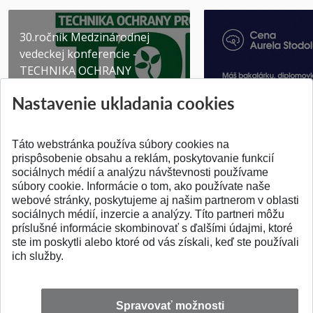
30.ročník Medzinárodnej
vedeckej konferencie -
TECHNIKA OCHRANY
PROSTR...
Získajte Cenu Aure
Nastavenie ukladania cookies
Pridané 03.08.2026
Pridané 07.07.2026
Táto webstránka používa súbory cookies na
prispôsobenie obsahu a reklám, poskytovanie funkcií
sociálnych médií a analýzu návštevnosti používame
súbory cookie. Informácie o tom, ako používate naše
webové stránky, poskytujeme aj našim partnerom v oblasti
SPÄŤ NA VRCH
sociálnych médií, inzercie a analýzy. Títo partneri môžu
príslušné informácie skombinovať s ďalšími údajmi, ktoré
ste im poskytli alebo ktoré od vás získali, keď ste používali
ich služby.
Spravovať možnosti