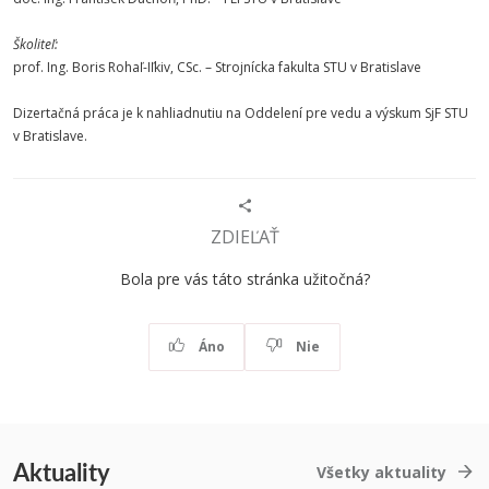
Školiteľ:
prof. Ing. Boris Rohaľ-Iľkiv, CSc. – Strojnícka fakulta STU v Bratislave
Dizertačná práca je k nahliadnutiu na Oddelení pre vedu a výskum SjF STU
v Bratislave.
ZDIEĽAŤ
Bola pre vás táto stránka užitočná?
Áno
Nie
Aktuality
Všetky aktuality