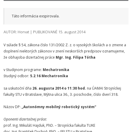
Táto informácia exspirovala.
AUTOR: Horvat | PUBLIKOVANÉ 15. august 2014
V súlade § 54, zákona číslo 131/2002 Z. z. o vysokých školách a o zmene a
doplnení niektorých zákonov v znení neskorších predpisov oznamujeme,
že obhajoba dizertačnej práce
Mgr. Ing. Filipa Tótha
v študijnom programe:
Mechatronika
študijný odbor:
5.2.16 Mechatronika
sa uskutoční dňa
26. augusta 2014 o 11:30 hod.
na ÚAMAI Strojníckej
fakulty STU v Bratislave, Mýtna ulica 36., 3. poschodie, číslo dverí 318.
Názov DP:
„Autonómny mobilný robotický systém“
Oponenti dizertačnej práce:
prof. Ing. Mikuláš Hajduk, PhD. – Strojnícka fakulta TUKE
doc. Ing. František Duchoň, PhD. – FEI STU v Bratislave