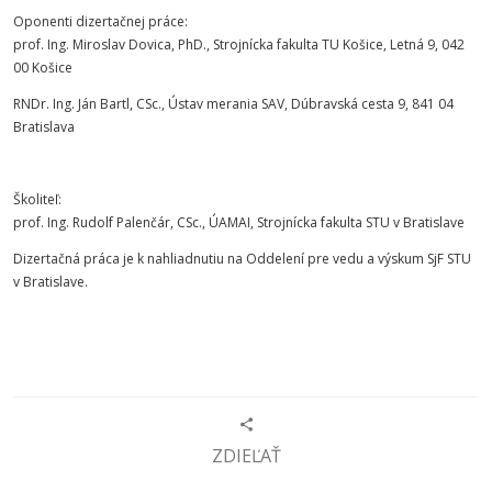
Oponenti dizertačnej práce:
prof. Ing. Miroslav Dovica, PhD., Strojnícka fakulta TU Košice, Letná 9, 042
00 Košice
RNDr. Ing. Ján Bartl, CSc., Ústav merania SAV, Dúbravská cesta 9, 841 04
Bratislava
Školiteľ:
prof. Ing. Rudolf Palenčár, CSc., ÚAMAI, Strojnícka fakulta STU v Bratislave
Dizertačná práca je k nahliadnutiu na Oddelení pre vedu a výskum SjF STU
v Bratislave.
ZDIEĽAŤ