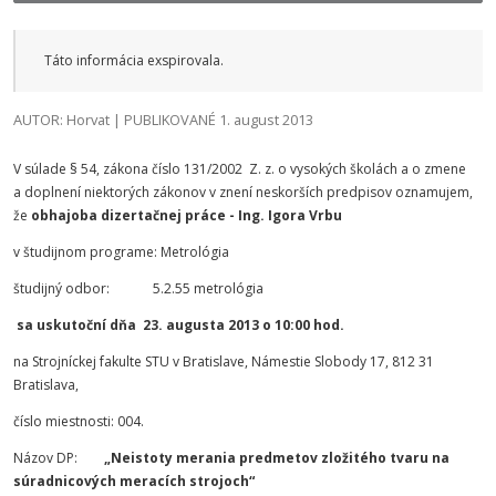
Táto informácia exspirovala.
AUTOR: Horvat | PUBLIKOVANÉ 1. august 2013
V súlade § 54, zákona číslo 131/2002 Z. z. o vysokých školách a o zmene
a doplnení niektorých zákonov v znení neskorších predpisov oznamujem,
že
obhajoba dizertačnej práce -
Ing. Igora Vrbu
v študijnom programe: Metrológia
študijný odbor: 5.2.55 metrológia
sa uskutoční dňa 23. augusta 2013 o 10:00 hod.
na Strojníckej fakulte STU v Bratislave, Námestie Slobody 17, 812 31
Bratislava,
číslo miestnosti: 004.
Názov DP:
„Neistoty merania predmetov zložitého tvaru na
súradnicových meracích strojoch“