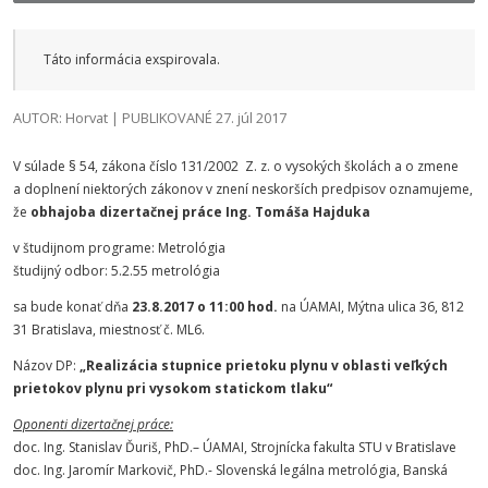
Táto informácia exspirovala.
AUTOR: Horvat | PUBLIKOVANÉ 27. júl 2017
V súlade § 54, zákona číslo 131/2002 Z. z. o vysokých školách a o zmene
a doplnení niektorých zákonov v znení neskorších predpisov oznamujeme,
že
obhajoba dizertačnej práce
Ing. Tomáša Hajduka
v študijnom programe: Metrológia
študijný odbor: 5.2.55 metrológia
sa bude konať dňa
23.8.2017 o 11
:00
hod.
na ÚAMAI, Mýtna ulica 36, 812
31 Bratislava, miestnosť č. ML6.
Názov DP:
„Realizácia stupnice prietoku plynu v oblasti veľkých
prietokov plynu pri vysokom statickom tlaku“
Oponenti dizertačnej práce:
doc. Ing. Stanislav Ďuriš, PhD.– ÚAMAI, Strojnícka fakulta STU v Bratislave
doc. Ing. Jaromír Markovič, PhD.- Slovenská legálna metrológia, Banská