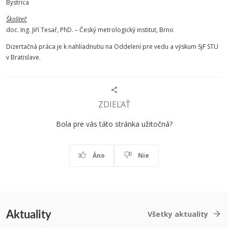
Bystrica
Školiteľ:
doc. Ing. Jiří Tesař, PhD. – Český metrologický institut, Brno
Dizertačná práca je k nahliadnutiu na Oddelení pre vedu a výskum SjF STU
v Bratislave.
ZDIEĽAŤ
Bola pre vás táto stránka užitočná?
Áno
Nie
Aktuality
Všetky aktuality