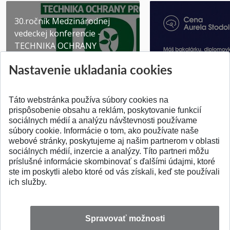
30.ročník Medzinárodnej
vedeckej konferencie -
TECHNIKA OCHRANY
PROSTR...
Získajte Cenu Aure
Nastavenie ukladania cookies
Pridané 03.08.2026
Pridané 07.07.2026
Táto webstránka používa súbory cookies na
prispôsobenie obsahu a reklám, poskytovanie funkcií
sociálnych médií a analýzu návštevnosti používame
súbory cookie. Informácie o tom, ako používate naše
webové stránky, poskytujeme aj našim partnerom v oblasti
SPÄŤ NA VRCH
sociálnych médií, inzercie a analýzy. Títo partneri môžu
príslušné informácie skombinovať s ďalšími údajmi, ktoré
ste im poskytli alebo ktoré od vás získali, keď ste používali
ich služby.
Spravovať možnosti