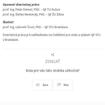
Oponenti dizertačnej práce:
prof. Ing. Peter Demeč, PhD. – SjF TU Košice
prof. Ing. Štefan Medvecký, PhD. – SjF ŽU Žilina
Školiteľ:
prof. Ing. Ľubomír Šooš, PhD. – SjF STU Bratislava
Dizertačná práca je k nahliadnutiu na Oddelení pre vedu a výskum SjF STU
v Bratislave.
ZDIEĽAŤ
Bola pre vás táto stránka užitočná?
Áno
Nie