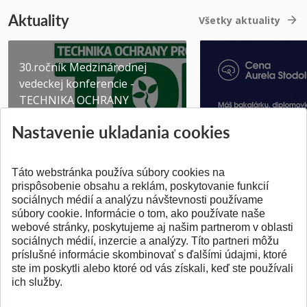
Aktuality
Všetky aktuality
30.ročník Medzinárodnej
vedeckej konferencie -
TECHNIKA OCHRANY
PROSTR...
Získajte Cenu Aure
Nastavenie ukladania cookies
Pridané 03.08.2026
Pridané 07.07.2026
Táto webstránka používa súbory cookies na
prispôsobenie obsahu a reklám, poskytovanie funkcií
sociálnych médií a analýzu návštevnosti používame
súbory cookie. Informácie o tom, ako používate naše
webové stránky, poskytujeme aj našim partnerom v oblasti
SPÄŤ NA VRCH
sociálnych médií, inzercie a analýzy. Títo partneri môžu
príslušné informácie skombinovať s ďalšími údajmi, ktoré
ste im poskytli alebo ktoré od vás získali, keď ste používali
ich služby.