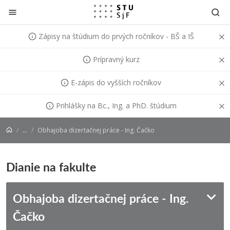
Prejsť na obsah
Zápisy na štúdium do prvých ročníkov - BŠ a IŠ
Prípravný kurz
E-zápis do vyšších ročníkov
Prihlášky na Bc., Ing. a PhD. štúdium
...
Obhajoba dizertačnej práce - Ing. Čačko
Dianie na fakulte
Obhajoba dizertačnej práce - Ing.
Čačko