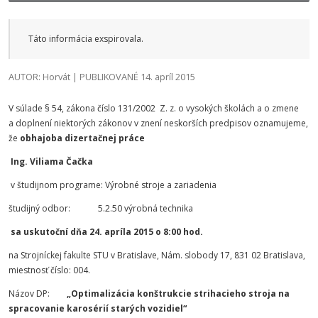
Táto informácia exspirovala.
AUTOR: Horvát | PUBLIKOVANÉ 14. apríl 2015
V súlade § 54, zákona číslo 131/2002 Z. z. o vysokých školách a o zmene
a doplnení niektorých zákonov v znení neskorších predpisov oznamujeme,
že
obhajoba dizertačnej práce
Ing. Viliama Čačka
v študijnom programe: Výrobné stroje a zariadenia
študijný odbor: 5.2.50 výrobná technika
sa uskutoční dňa 24. apríla 2015 o 8:00 hod.
na Strojníckej fakulte STU v Bratislave, Nám. slobody 17, 831 02 Bratislava,
miestnosť číslo: 004.
Názov DP:
„Optimalizácia konštrukcie strihacieho stroja na
spracovanie karosérií starých vozidiel“