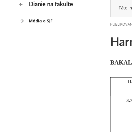
Dianie na fakulte
Táto in
Média o SjF
PUBLIKOVANÉ
Har
BAKA
D
3.