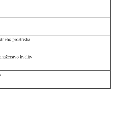
tného prostredia
anažérstvo kvality
o