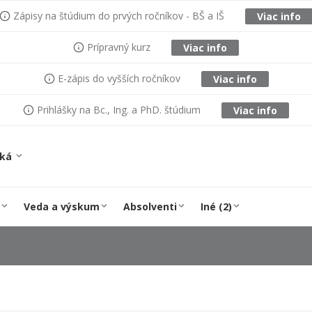
Zápisy na štúdium do prvých ročníkov - BŠ a IŠ
Viac info
Prípravný kurz
Viac info
E-zápis do vyšších ročníkov
Viac info
Prihlášky na Bc., Ing. a PhD. štúdium
Viac info
ská
Veda a výskum
Absolventi
Iné (2)