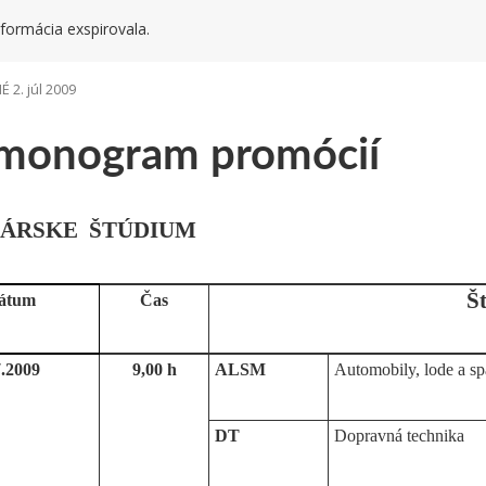
formácia exspirovala.
 2. júl 2009
monogram promócií
LÁRSKE
ŠTÚDIUM
Š
átum
Čas
7.2009
9,00 h
ALSM
Automobily, lode a sp
DT
Dopravná technika