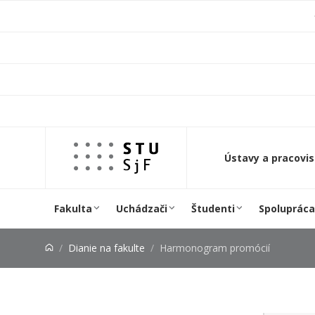
Prejsť na obsah
Ústavy a pracovi
Fakulta
Uchádzači
Študenti
Spolupráca
Dianie na fakulte
Harmonogram promócií