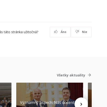
ás táto stránka užitočná?
Áno
Nie
Všetky aktuality
Významný úspech: Náš docent
Náš form