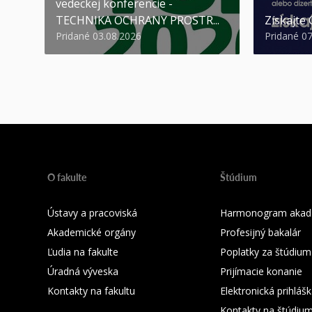
vedeckej konferencie -
TECHNIKA OCHRANY PROSTR...
Získajte
Pridané 03.08.2026
Pridané 0
O fakulte
Štúdium
Ústavy a pracoviská
Harmonogram akad.
Akademické orgány
Profesijný bakalár
Ľudia na fakulte
Poplatky za štúdium
Úradná výveska
Prijímacie konanie
Kontakty na fakultu
Elektronická prihláš
Kontakty na štúdiu