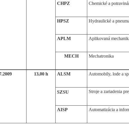
CHPZ
Chemické a potravinár
HPSZ
Hydraulické a pneumat
APLM
Aplikovaná mechanik
MECH
Mechatronika
7.2009
13,00 h
ALSM
Automobily, lode a s
Stroje a zariadenia p
SZSU
AISP
Automatizácia a infor