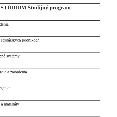
ŠTÚDIUM Študijný program
adenia
 strojárskych podnikoch
bné systémy
roje a zariadenia
getika
 a materiály