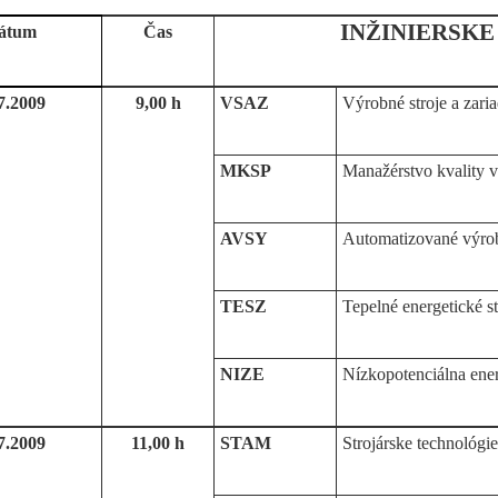
INŽINIERSKE 
átum
Čas
7.2009
9,00 h
VSAZ
Výrobné stroje a zari
MKSP
Manažérstvo kvality v
AVSY
Automatizované výro
TESZ
Tepelné energetické st
NIZE
Nízkopotenciálna ener
7.2009
11,00 h
STAM
Strojárske technológie