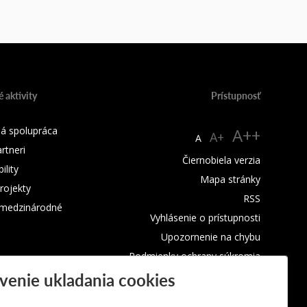
 aktivity
Prístupnosť
á spolupráca
A++
A+
A
rtneri
Čiernobiela verzia
lity
Mapa stránky
rojekty
RSS
 medzinárodné
Vyhlásenie o prístupnosti
Upozornenie na chybu
Podmienky ochrany súkromia
venie ukladania cookies
Využívanie súborov cookies