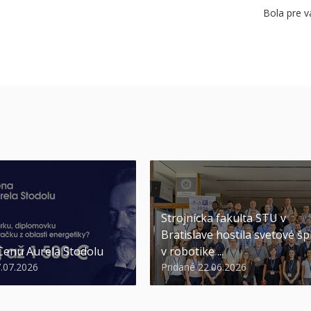
Bola pre v
Strojnícka fakulta STU v
Bratislave hostila svetové šp
 Cenu Aurela Stodolu
v robotike ...
7.07.2026
Pridané 22.06.2026