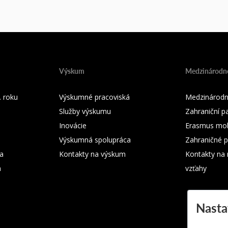
Výskum
Medzinárodné
 roku
Výskumné pracoviská
Medzinárodn
Služby výskumu
Zahraniční pa
Inovácie
Erasmus mobi
Výskumná spolupráca
Zahraničné p
ka
Kontakty na výskum
Kontakty na
m
vzťahy
Nasta