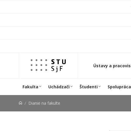
Prejsť na obsah
Ústavy a pracovi
Fakulta
Uchádzači
Študenti
Spolupráca
Dianie na fakulte