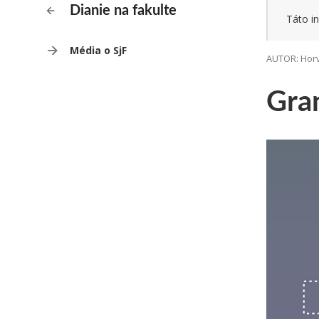
Dianie na fakulte
Táto in
Média o SjF
AUTOR: Horv
Gra