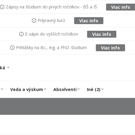
Zápisy na štúdium do prvých ročníkov - BŠ a IŠ
Viac info
Prípravný kurz
Viac info
E-zápis do vyšších ročníkov
Viac info
Prihlášky na Bc., Ing. a PhD. štúdium
Viac info
ská
Veda a výskum
Absolventi
Iné (2)