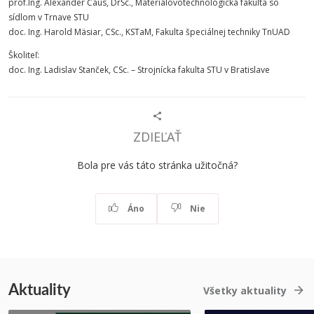
prof.Ing. Alexander Čaus, DrSc., Materiálovotechnologická fakulta so
sídlom v Trnave STU
doc. Ing. Harold Mäsiar, CSc., KSTaM, Fakulta špeciálnej techniky TnUAD
Školiteľ:
doc. Ing. Ladislav Stanček, CSc. – Strojnícka fakulta STU v Bratislave
ZDIEĽAŤ
Bola pre vás táto stránka užitočná?
Áno
Nie
Aktuality
Všetky aktuality