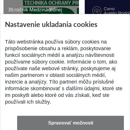
30.ročník Medzinárodnej
vedeckej konferencie -
Nastavenie ukladania cookies
TECHNIKA OCHRANY
PROSTR...
Získajte Cenu Aure
Pridané 03.08.2026
Pridané 07.07.2026
Táto webstránka používa súbory cookies na
prispôsobenie obsahu a reklám, poskytovanie
funkcií sociálnych médií a analýzu návštevnosti
používame súbory cookie. Informácie o tom, ako
používate naše webové stránky, poskytujeme aj
našim partnerom v oblasti sociálnych médií,
SPÄŤ NA VRCH
inzercie a analýzy. Títo partneri môžu príslušné
informácie skombinovať s ďalšími údajmi, ktoré ste
im poskytli alebo ktoré od vás získali, keď ste
používali ich služby.
Spravovať možnosti