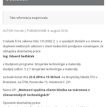
Táto informácia exspirovala.
AUTOR: Horvát | PUBLIKOVANÉ 4. august 2016
V súlade § 54, zákona číslo 131/2002 Z. z. o vysokých školách a o zmene a
doplnení niektorých zákonov v znení neskorších predpisov oznamujem, že
obhajoba dizertačnej práce
Ing. Eduard Sedláček
v študijnom programe: Strojárske technológie a materiály
študijný odbor: 5.2.7 strojárske technológie a materiály
sa bude konať dňa
23.8.2016 o 15:30 hod.
na Strojníckej fakulte STU v
Bratislave, na ÚTM, Pionierska 15, miestnosť č. 231
Názov DP:
„Možnosti využitia zliatin hliníka na tvárnenie v
zlievarenských technológiách“
Oponenti dizertačnej práce: