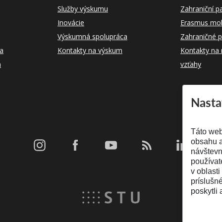
Služby výskumu
Zahraniční pa
Inovácie
Erasmus mobi
Výskumná spolupráca
Zahraničné p
ka
Kontakty na výskum
Kontakty na
m
vzťahy
Nasta
Táto web
obsahu a
návštevn
používat
v oblasti
príslušn
poskytli 