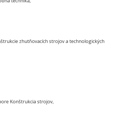
obná technika,
nštrukcie zhutňovacích strojov a technologických
ore Konštrukcia strojov,