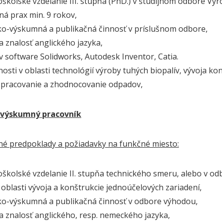
kolské vzdelanie III. stupňa (PhD.) v študijnom odbore Výr
 prax min. 9 rokov,
-výskumná a publikačná činnosť v príslušnom odbore,
 znalosť anglického jazyka,
 software Solidworks, Autodesk Inventor, Catia.
sti v oblasti technológií výroby tuhých biopalív, vývoja ko
 spracovanie a zhodnocovanie odpadov,
 výskumný pracovník
čné predpoklady a požiadavky na funkčné miesto:
kolské vzdelanie II. stupňa technického smeru, alebo v odb
oblasti vývoja a konštrukcie jednoúčelových zariadení,
o-výskumná a publikačná činnosť v odbore výhodou,
 znalosť anglického, resp. nemeckého jazyka,