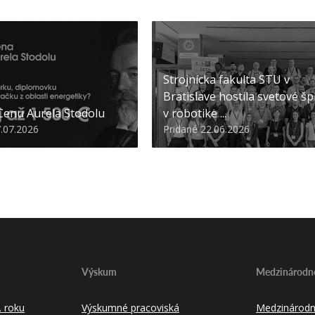
Strojnícka fakulta STU v
Bratislave hostila svetové šp
 Cenu Aurela Stodolu
v robotike ...
7.07.2026
Pridané 22.06.2026
Výskum
Medzinárodné
 roku
Výskumné pracoviská
Medzinárodn