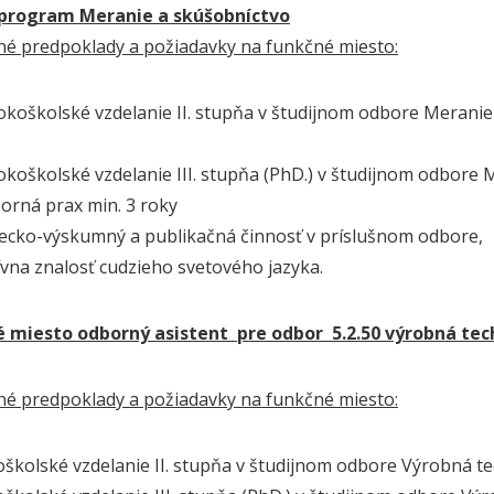
 program Meranie a skúšobníctvo
čné predpoklady a požiadavky na funkčné miesto:
kolské vzdelanie II. stupňa v študijnom odbore Meranie 
kolské vzdelanie III. stupňa (PhD.) v študijnom odbore M
á prax min. 3 roky
o-výskumný a publikačná činnosť v príslušnom odbore,
a znalosť cudzieho svetového jazyka.
é miesto odborný asistent pre odbor 5.2.50 výrobná tec
čné predpoklady a požiadavky na funkčné miesto:
kolské vzdelanie II. stupňa v študijnom odbore Výrobná te