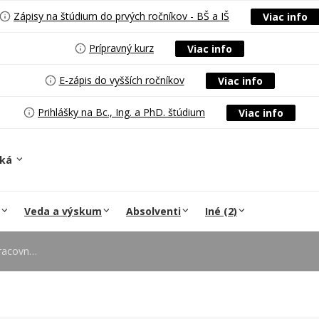
Zápisy na štúdium do prvých ročníkov - BŠ a IŠ
Viac info
Prípravný kurz
Viac info
E-zápis do vyšších ročníkov
Viac info
Prihlášky na Bc., Ing. a PhD. štúdium
Viac info
ská
Veda a výskum
Absolventi
Iné (2)
ých učiteľov