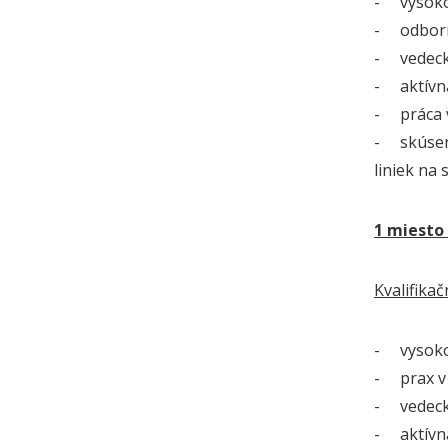
- vysokoš
- odborná
- vedecko
- aktívna
- práca v
- skúseno
liniek na
1 miesto
Kvalifika
- vysokoš
- prax v 
- vedeck
- aktívna