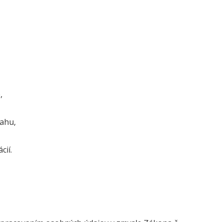
,
ahu,
cií.