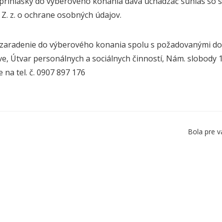
prihlášky do výberového konania dáva uchádzač súhlas so 
Z. z. o ochrane osobných údajov.
 zaradenie do výberového konania spolu s požadovanými dok
ave, Útvar personálnych a sociálnych činností, Nám. slobody 
 na tel. č. 0907 897 176
Bola pre v