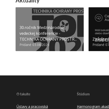
Aktuality
30.ročník Medzinárodnej
vedeckej konferencie -
TECHNIKA OCHRANY PROSTR...
Získajte
Pridané 03.08.2026
Pridané 0
O fakulte
Štúdium
Ústavy a pracoviská
Harmonogram akad.