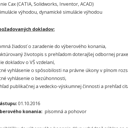
ie Cax (CATIA, Solidworks, Inventor, ACAD)
mulácie výhodou, dynamické simulácie výhodou
ožadovaných dokladov:
á žiadosť o zaradenie do výberového konania,
úrovaný životopis s prehľadom doterajšej odbornej praxe
dokladov o VŠ vzdelaní,
 vyhlásenie o spôsobilosti na právne úkony v plnom rozs
 vyhlásenie o bezúhonnosti,
 publikačnej a vedecko-výskumnej činnosti a prehľad citá
ástupu:
01.10.2016
berového konania:
písomná a pohovor