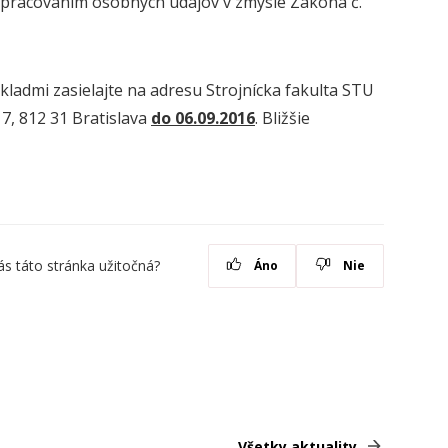
spracovaním osobných údajov v zmysle Zákona č.
ladmi zasielajte na adresu Strojnícka fakulta STU
17, 812 31 Bratislava
do 06.09.2016
. Bližšie
ás táto stránka užitočná?
Áno
Nie
Všetky aktuality