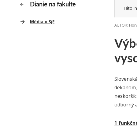
Dianie na fakulte
Táto in
Média o SjF
AUTOR: Horv
Výb
vys
Slovenská
dekanom, 
neskoršíc
odborný a
1 funkčn