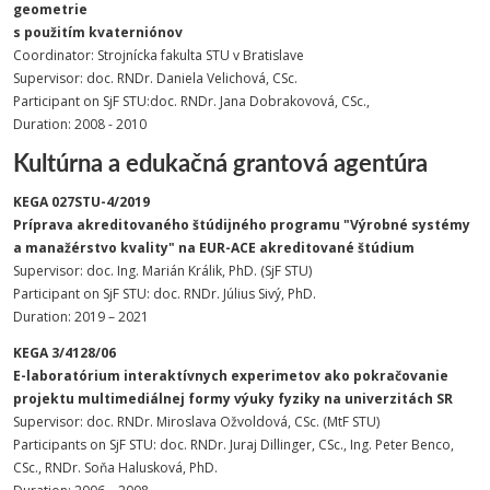
geometrie
s použitím kvaterniónov
Coordinator: Strojnícka fakulta STU v Bratislave
Supervisor: doc. RNDr. Daniela Velichová, CSc.
Participant on SjF STU:doc. RNDr. Jana Dobrakovová, CSc.,
Duration: 2008 - 2010
Kultúrna a edukačná grantová agentúra
KEGA 027STU-4/2019
Príprava akreditovaného štúdijného programu "Výrobné systémy
a manažérstvo kvality" na EUR-ACE akreditované štúdium
Supervisor: doc. Ing. Marián Králik, PhD. (SjF STU)
Participant on SjF STU: doc. RNDr. Július Sivý, PhD.
Duration: 2019 – 2021
KEGA 3/4128/06
E-laboratórium interaktívnych experimetov ako pokračovanie
projektu multimediálnej formy výuky fyziky na univerzitách SR
Supervisor: doc. RNDr. Miroslava Ožvoldová, CSc. (MtF STU)
Participants on SjF STU: doc. RNDr. Juraj Dillinger, CSc., Ing. Peter Benco,
CSc., RNDr. Soňa Halusková, PhD.