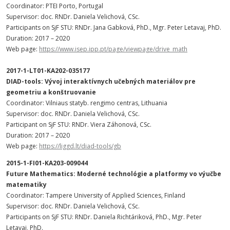
Coordinator: PTEI Porto, Portugal
Supervisor: doc. RNDr. Daniela Velichová, CSc.
Participants on SjF STU: RNDr. Jana Gabková, PhD., Mgr. Peter Letavaj, PhD.
Duration: 2017 – 2020
Web page:
https://www.isep.ipp.pt/page/viewpage/drive_math
2017-1-LT01-KA202-035177
DIAD-tools: Vývoj interaktívnych učebných materiálov pre
geometriu a konštruovanie
Coordinator: Vilniaus statyb. rengimo centras, Lithuania
Supervisor: doc. RNDr. Daniela Velichová, CSc.
Participant on SjF STU: RNDr. Viera Záhonová, CSc.
Duration: 2017 – 2020
Web page:
https://liggd.lt/diad-tools/gb
2015-1-FI01-KA203-009044
Future Mathematics: Moderné technológie a platformy vo výučbe
matematiky
Coordinator: Tampere University of Applied Sciences, Finland
Supervisor: doc. RNDr. Daniela Velichová, CSc.
Participants on SjF STU: RNDr. Daniela Richtáriková, PhD., Mgr. Peter
Letavaj, PhD.