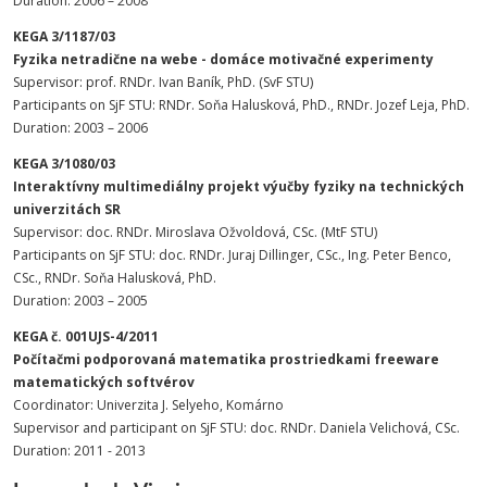
Duration: 2006 – 2008
KEGA 3/1187/03
Fyzika netradične na webe - domáce motivačné experimenty
Supervisor: prof. RNDr. Ivan Baník, PhD. (SvF STU)
Participants on SjF STU: RNDr. Soňa Halusková, PhD., RNDr. Jozef Leja, PhD.
Duration: 2003 – 2006
KEGA 3/1080/03
Interaktívny multimediálny projekt výučby fyziky na technických
univerzitách SR
Supervisor: doc. RNDr. Miroslava Ožvoldová, CSc. (MtF STU)
Participants on SjF STU: doc. RNDr. Juraj Dillinger, CSc., Ing. Peter Benco,
CSc., RNDr. Soňa Halusková, PhD.
Duration: 2003 – 2005
KEGA č. 001UJS-4/2011
Počítačmi podporovaná matematika prostriedkami freeware
matematických softvérov
Coordinator: Univerzita J. Selyeho, Komárno
Supervisor and participant on SjF STU: doc. RNDr. Daniela Velichová, CSc.
Duration: 2011 - 2013