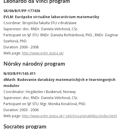
Leonardo da Vinci program
SK/06/B/F/PP-177436
EVLM: Európske virtuálne laboratórium matematiky
Coordinar: Strojnícka fakulta STU v Bratislave
Supervisor: doc. RNDr. Daniela Velichová, CSc.
Participant on SjF STU: RNDr. Daniela Richtáriková, PhD., RNDr. Dagmar
Szarková, PhD.
Duration: 2006 - 2008
Web page:
http://www.evlm.stuba.sk/
Nórsky národný program
N/03/B/FF/165.011
dMath: Budovanie databázy matematických e-learningových
modulov
Coordinator: Hogskolen i Buskerud, Norway
Supervisor: doc. RNDr. Daniela Velichová, CSc.
Participant on SjF STU: Mgr. Monika Kováčová, PhD.
Duration: 2003 - 2006
Web page:
http://www.evlm.stuba.sk/~velichova/xmathkluc/index.html
Socrates program