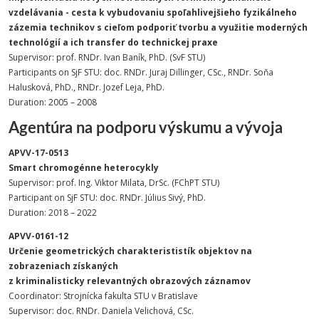
vzdelávania - cesta k vybudovaniu spoľahlivejšieho fyzikálneho
zázemia technikov s cieľom podporiť tvorbu a využitie moderných
technológií a ich transfer do technickej praxe
Supervisor: prof. RNDr. Ivan Baník, PhD. (SvF STU)
Participants on SjF STU: doc. RNDr. Juraj Dillinger, CSc., RNDr. Soňa
Halusková, PhD., RNDr. Jozef Leja, PhD.
Duration: 2005 – 2008
Agentúra na podporu výskumu a vývoja
APVV-17-0513
Smart chromogénne heterocykly
Supervisor: prof. Ing. Viktor Milata, DrSc. (FChPT STU)
Participant on SjF STU: doc. RNDr. Július Sivý, PhD.
Duration: 2018 – 2022
APVV-0161-12
Určenie geometrických charakterististík objektov na
zobrazeniach získaných
z kriminalisticky relevantných obrazových záznamov
Coordinator: Strojnícka fakulta STU v Bratislave
Supervisor: doc. RNDr. Daniela Velichová, CSc.