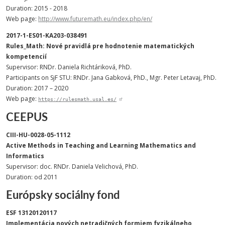
Duration: 2015 - 2018
Web page:
http://www.futuremath.eu/index.php/en/
2017-1-ES01-KA203-038491
Rules_Math: Nové pravidlá pre hodnotenie matematických
kompetencií
Supervisor: RNDr. Daniela Richtáriková, PhD.
Participants on SjF STU: RNDr. Jana Gabková, PhD., Mgr. Peter Letavaj, PhD.
Duration: 2017 – 2020
Web page:
https://rulesmath.usal.es/
CEEPUS
CIII-HU-0028-05-1112
Active Methods in Teaching and Learning Mathematics and
Informatics
Supervisor: doc. RNDr. Daniela Velichová, PhD.
Duration: od 2011
Európsky sociálny fond
ESF 13120120117
Implementácia nových netradičných formiem fyzikálneho