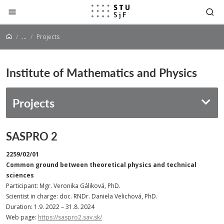
Jump to content
...
Projects
Institute of Mathematics and Physics
Projects
SASPRO 2
2259/02/01
Common ground between theoretical physics and technical
sciences
Participant: Mgr. Veronika Gáliková, PhD.
Scientist in charge: doc. RNDr. Daniela Velichová, PhD.
Duration: 1.9. 2022 – 31.8. 2024
Web page:
https://saspro2.sav.sk/