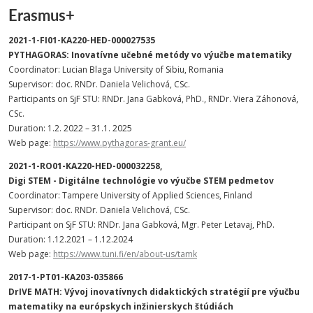
Erasmus+
2021-1-FI01-KA220-HED-000027535
PYTHAGORAS: Inovatívne učebné metódy vo výučbe matematiky
Coordinator: Lucian Blaga University of Sibiu, Romania
Supervisor: doc. RNDr. Daniela Velichová, CSc.
Participants on SjF STU: RNDr. Jana Gabková, PhD., RNDr. Viera Záhonová,
CSc.
Duration: 1.2. 2022 – 31.1. 2025
Web page:
https://www.pythagoras-grant.eu/
2021-1-RO01-KA220-HED-000032258,
Digi STEM - Digitálne technológie vo výučbe STEM pedmetov
Coordinator: Tampere University of Applied Sciences, Finland
Supervisor: doc. RNDr. Daniela Velichová, CSc.
Participant on SjF STU: RNDr. Jana Gabková, Mgr. Peter Letavaj, PhD.
Duration: 1.12.2021 – 1.12.2024
Web page:
https://www.tuni.fi/en/about-us/tamk
2017-1-PT01-KA203-035866
DrIVE MATH: Vývoj inovatívnych didaktických stratégií pre výučbu
matematiky na európskych inžinierskych štúdiách