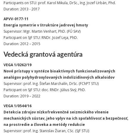
Participants on STU: prof. Karol Mikula, DrSc., Ing. Jozef Urbán, Phd.
Duration: 2013 - 2017
APVV-0177-11
Energia symetrie v štruktúre jadrovej hmoty
Supervisor: Mgr. Martin Venhart, PhD. (FÚ SAV)
Participant on SjF STU: RNDr. Jozef Leja, PhD.
Duration: 2012 – 2015
Vedecká grantová agentúra
VEGA 1/0262/19
Nové prístupy v syntéze bioaktívnych funkcionalizovaných
analógov polyhydroxylovaných indolizidínových alkaloidov
Supervisor: prof. Ing. Štefan Marchalín, DrSc. (FChPT STU)
Participant on SjF STU: doc. RNDr. Július Sivý, PhD.
Duration: 2019 – 2022
VEGA 1/0544/16
Detekcia zdrojov nízkofrekvenčné seizmického vlnenie
mechanických sústav, jeho vplyv na ich spoľahlivosť a bezpečnosť,
na prostredie a človeka a metódy redukcie
Supervisor: prof. Ing. Stanislav Žiaran, CSc. (SjF STU)